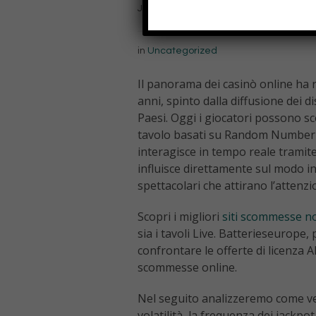
June 1, 2026
in
Uncategorized
Il panorama dei casinò online ha r
anni, spinto dalla diffusione dei d
Paesi. Oggi i giocatori possono sce
tavolo basati su Random Number G
interagisce in tempo reale tramit
influisce direttamente sul modo in
spettacolari che attirano l’attenzi
Scopri i migliori
siti scommesse n
sia i tavoli Live. Batterieseurope
confrontare le offerte di licenza 
scommesse online.
Nel seguito analizzeremo come ven
volatilità, la frequenza dei jackpot