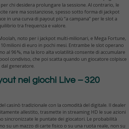
 per chi desidera prolungare la sessione. Al contrario, le
incite rare ma sostanziose, spesso sotto forma di jackpot
uce in una curva di payout più “a campana” per le slot a
uilibrio tra frequenza e valore.
olah, noto per i jackpot multi‑milionari, e Mega Fortune,
10 milioni di euro in pochi mesi. Entrambe le slot operano
 al 96 %, ma la loro alta volatilità consente di accumulare
ool condiviso, che poi scatta quando un giocatore colpisce
 dal generatore.
yout nei giochi Live – 320
el casinò tradizionale con la comodità del digitale. Il dealer
itamente allestito, trasmette in streaming HD le sue azioni
 sincronizzate le puntate dei giocatori. Le probabilità
o su un mazzo di carte fisico o su una ruota reale, non su