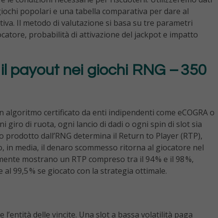
iochi popolari e una tabella comparativa per dare al
tiva. Il metodo di valutazione si basa su tre parametri
catore, probabilità di attivazione del jackpot e impatto
il payout nei giochi RNG – 350
algoritmo certificato da enti indipendenti come eCOGRA o
 giro di ruota, ogni lancio di dadi o ogni spin di slot sia
o prodotto dall’RNG determina il Return to Player (RTP),
, in media, il denaro scommesso ritorna al giocatore nel
mente mostrano un RTP compreso tra il 94 % e il 98 %,
 al 99,5 % se giocato con la strategia ottimale.
e l’entità delle vincite. Una slot a bassa volatilità paga