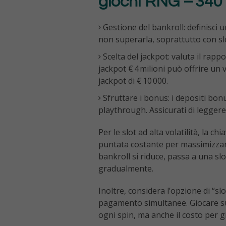
giochi RNG – 340
Gestione del bankroll: definisci un
non superarla, soprattutto con slot
Scelta del jackpot: valuta il rap
jackpot € 4 milioni può offrire un
jackpot di € 10 000.
Sfruttare i bonus: i depositi bonus
playthrough. Assicurati di leggere
Per le slot ad alta volatilità, la c
puntata costante per massimizzare 
bankroll si riduce, passa a una sl
gradualmente.
Inoltre, considera l’opzione di “sl
pagamento simultanee. Giocare su
ogni spin, ma anche il costo per gi