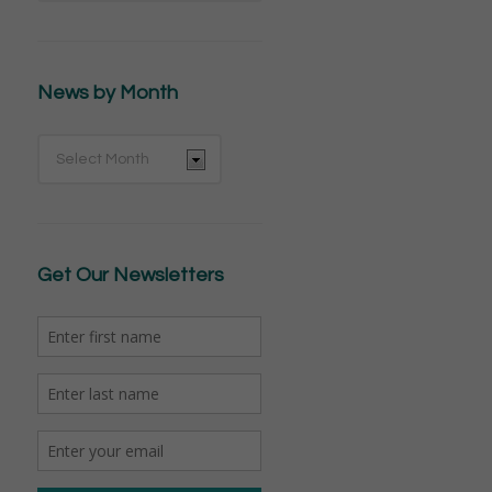
News by Month
Get Our Newsletters