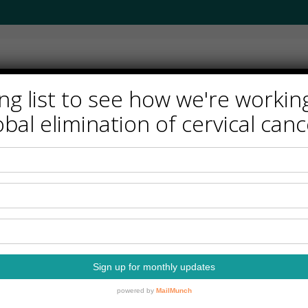
WHO WE ARE
WHAT WE DO
WHERE WE 
ing list to see how we're worki
obal elimination of cervical canc
 RNG: dove nascono i jackpo
nei migliori casinò online