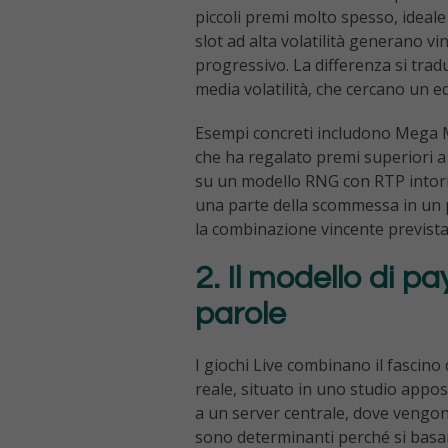
piccoli premi molto spesso, ideale
slot ad alta volatilità generano v
progressivo. La differenza si trad
media volatilità, che cercano un eq
Esempi concreti includono Mega Mo
che ha regalato premi superiori a 
su un modello RNG con RTP intorno
una parte della scommessa in un p
la combinazione vincente prevista
2. Il modello di pa
parole
I giochi Live combinano il fascino d
reale, situato in uno studio appos
a un server centrale, dove vengono
sono determinanti perché si basan