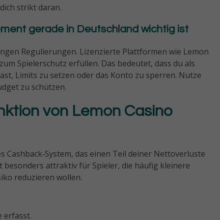
dich strikt daran.
ent gerade in Deutschland wichtig ist
engen Regulierungen. Lizenzierte Plattformen wie Lemon
um Spielerschutz erfüllen. Das bedeutet, dass du als
hast, Limits zu setzen oder das Konto zu sperren. Nutze
dget zu schützen.
nktion von Lemon Casino
es Cashback‑System, das einen Teil deiner Nettoverluste
t besonders attraktiv für Spieler, die häufig kleinere
siko reduzieren wollen.
 erfasst.