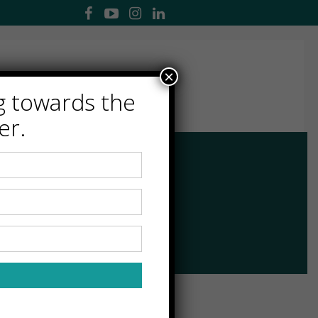
×
GO
GET INVOLVED
DONATE
ng towards the
er.
agement im
 Cashback‑Tool