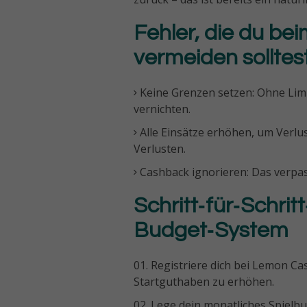
Fehler, die du b
vermeiden solltes
Keine Grenzen setzen: Ohne Lim
vernichten.
Alle Einsätze erhöhen, um Verlu
Verlusten.
Cashback ignorieren: Das verpass
Schritt‑für‑Schrit
Budget‑System
Registriere dich bei Lemon C
Startguthaben zu erhöhen.
Lege dein monatliches Spielbud