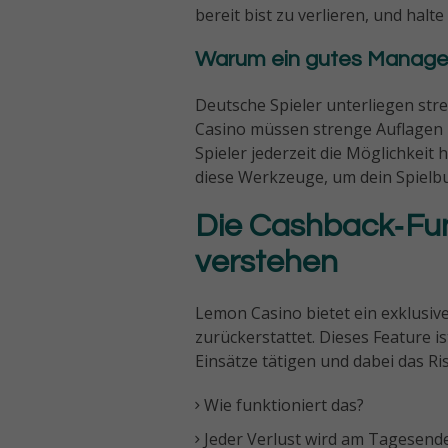
bereit bist zu verlieren, und halte 
Warum ein gutes Managem
Deutsche Spieler unterliegen str
Casino müssen strenge Auflagen z
Spieler jederzeit die Möglichkeit 
diese Werkzeuge, um dein Spielbu
Die Cashback‑Fu
verstehen
Lemon Casino bietet ein exklusiv
zurückerstattet. Dieses Feature is
Einsätze tätigen und dabei das Ri
Wie funktioniert das?
Jeder Verlust wird am Tagesende