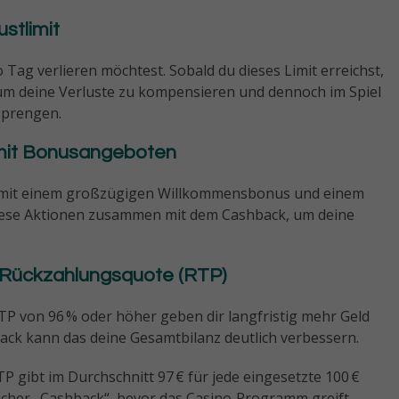
ustlimit
 Tag verlieren möchtest. Sobald du dieses Limit erreichst,
um deine Verluste zu kompensieren und dennoch im Spiel
sprengen.
mit Bonusangeboten
r mit einem großzügigen Willkommensbonus und einem
iese Aktionen zusammen mit dem Cashback, um deine
r Rückzahlungsquote (RTP)
TP von 96 % oder höher geben dir langfristig mehr Geld
ack kann das deine Gesamtbilanz deutlich verbessern.
TP gibt im Durchschnitt 97 € für jede eingesetzte 100 €
rlicher „Cashback“, bevor das Casino‑Programm greift.