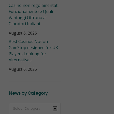
Casino non regolamentati:
Funzionamento e Quali
Vantaggi Offrono ai
Giocatori Italiani
August 6, 2026
Best Casinos Not on
GamStop designed for UK
Players Looking for
Alternatives
August 6, 2026
News by Category