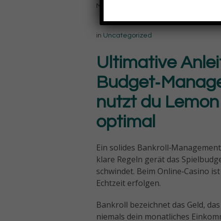
May 22, 2026
in
Uncategorized
Ultimative Anle
Budget‑Managem
nutzt du Lemon
optimal
Ein solides Bankroll‑Management 
klare Regeln gerät das Spielbudge
schwindet. Beim Online‑Casino ist
Echtzeit erfolgen.
Bankroll bezeichnet das Geld, das 
niemals dein monatliches Einkomme